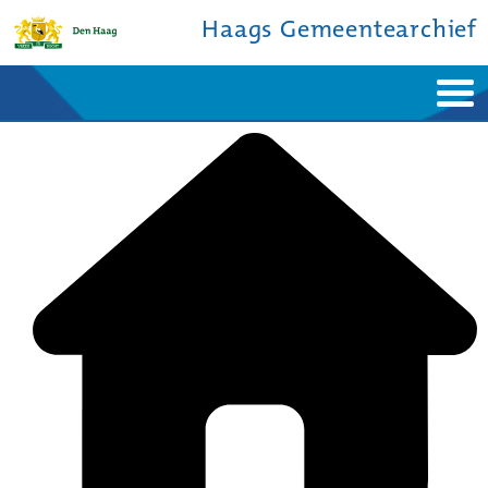
Haags Gemeentearchief
Home
Nieuws
Ontdek de stad
De studiezaal
Bronnen en collecties
Over ons
Contact