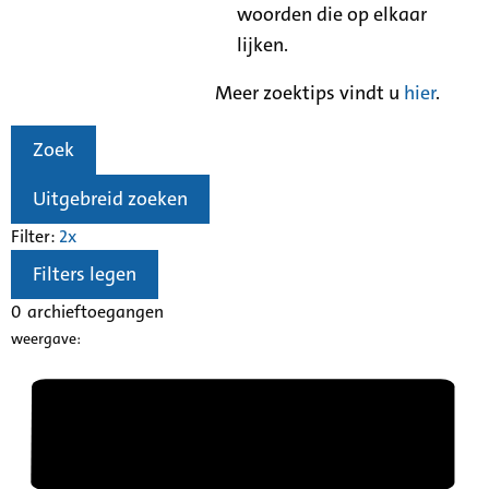
woorden die op elkaar
lijken.
Meer zoektips vindt u
hier
.
Zoek
Uitgebreid zoeken
Filter:
2
x
Filters legen
0
archieftoegangen
weergave: