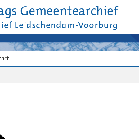
ags Gemeentearchief
hief Leidschendam-Voorburg
tact