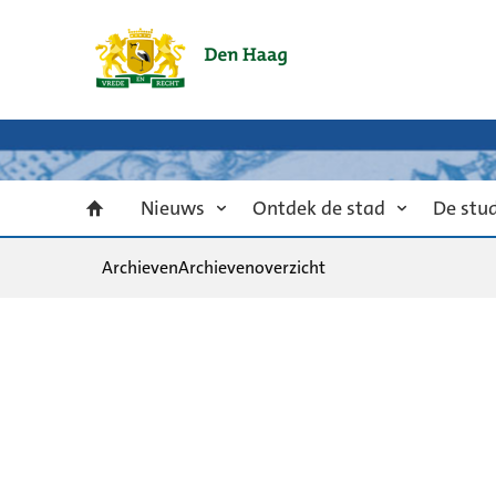
Nieuws
Ontdek de stad
De stu
Archieven
Archievenoverzicht