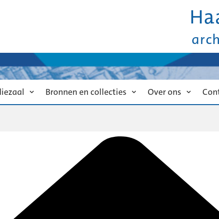
Ha
arc
diezaal
Bronnen en collecties
Over ons
Con