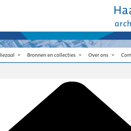
Ha
arc
diezaal
Bronnen en collecties
Over ons
Con