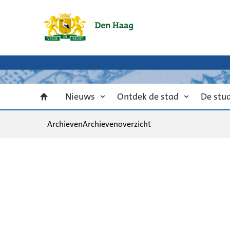
Nieuws
Ontdek de stad
De stu
Archieven
Archievenoverzicht