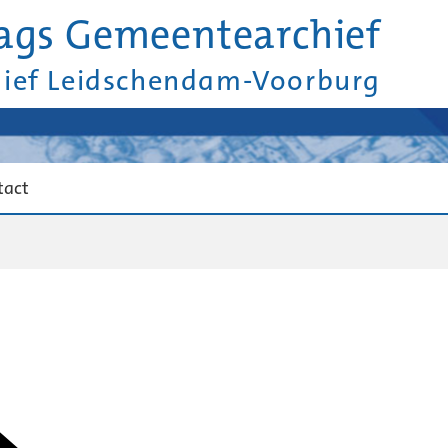
ags Gemeentearchief
hief Leidschendam-Voorburg
tact