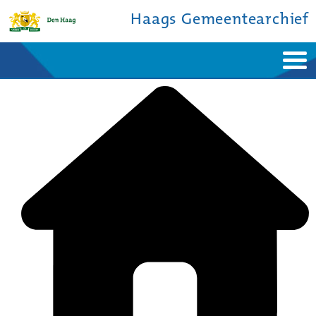
Haags Gemeentearchief
Home
Nieuws
Ontdek de stad
De studiezaal
Bronnen en collecties
Over ons
Contact