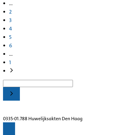
...
2
3
4
5
6
...
1
0335-01.788 Huwelijksakten Den Haag