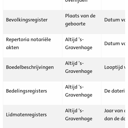
Plaats van de
Bevolkingsregister
Datum van
geboorte
Repertoria notariële
Altijd 's-
Datum van
akten
Gravenhage
Altijd 's-
Boedelbeschrijvingen
Looptijd v
Gravenhage
Altijd 's-
Bedelingsregisters
De daterin
Gravenhage
Altijd 's-
Jaar van d
Lidmatenregisters
Gravenhage
dan de dat