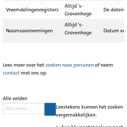
Altijd 's-
Vreemdelingenregisters
De daterin
Gravenhage
Altijd 's-
Naamsaannemingen
Datum van
Gravenhage
Lees meer over het
zoeken naar personen
of neem
contact
met ons op.
Alle velden
Leestekens kunnen het zoeken
vergemakkelijken: