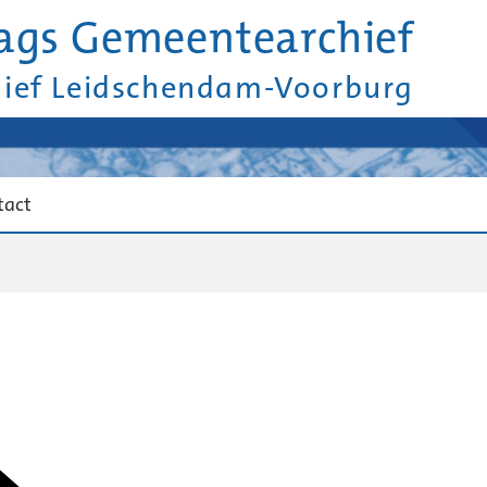
ags Gemeentearchief
hief Leidschendam-Voorburg
tact