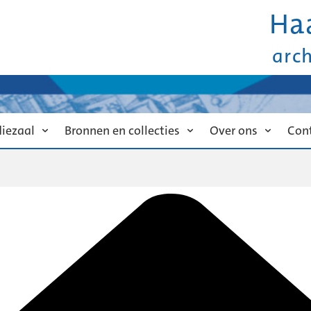
Ha
arc
diezaal
Bronnen en collecties
Over ons
Con