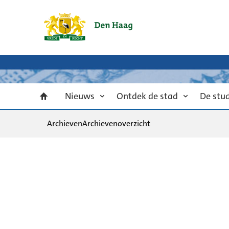
Nieuws
Ontdek de stad
De stu
Archieven
Archievenoverzicht