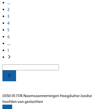
...
2
3
4
5
6
...
1
0350-01.1174 Naamsaannemingen Hoogduitse Joodse
hoofden van geslachten