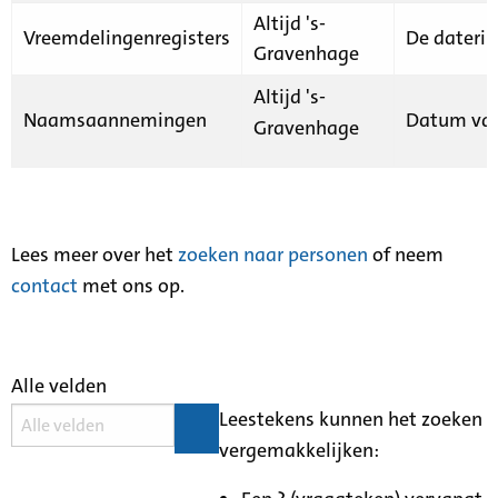
Altijd 's-
Vreemdelingenregisters
De daterin
Gravenhage
Altijd 's-
Naamsaannemingen
Datum van
Gravenhage
Lees meer over het
zoeken naar personen
of neem
contact
met ons op.
Alle velden
Leestekens kunnen het zoeken
vergemakkelijken: