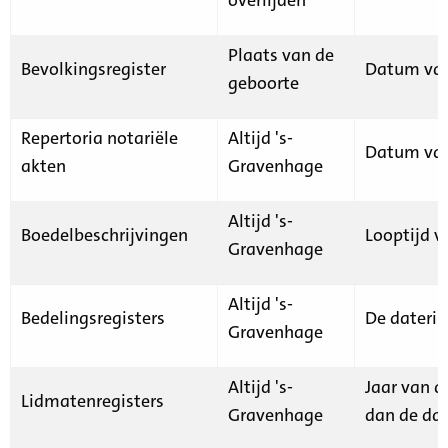
Plaats van de
Bevolkingsregister
Datum van
geboorte
Repertoria notariële
Altijd 's-
Datum van
akten
Gravenhage
Altijd 's-
Boedelbeschrijvingen
Looptijd v
Gravenhage
Altijd 's-
Bedelingsregisters
De daterin
Gravenhage
Altijd 's-
Jaar van d
Lidmatenregisters
Gravenhage
dan de dat