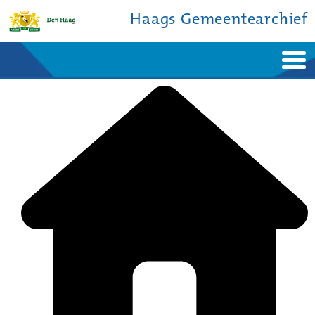
Haags Gemeentearchief
Home
Nieuws
Ontdek de stad
De studiezaal
Bronnen en collecties
Over ons
Contact