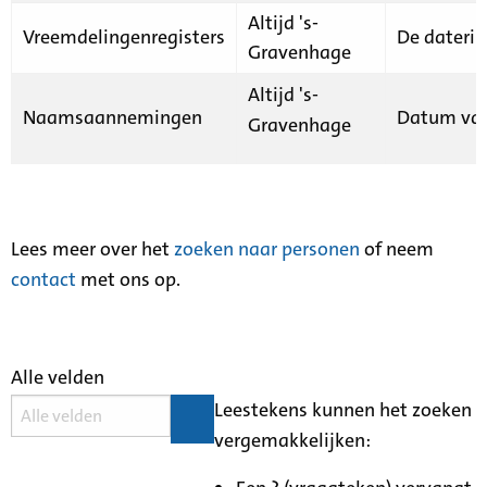
Altijd 's-
Vreemdelingenregisters
De daterin
Gravenhage
Altijd 's-
Naamsaannemingen
Datum van
Gravenhage
Lees meer over het
zoeken naar personen
of neem
contact
met ons op.
Alle velden
Leestekens kunnen het zoeken
vergemakkelijken: