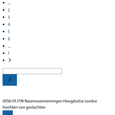
...
2
3
4
5
6
...
1
0350-01.1174 Naamsaannemingen Hoogduitse Joodse
hoofden van geslachten