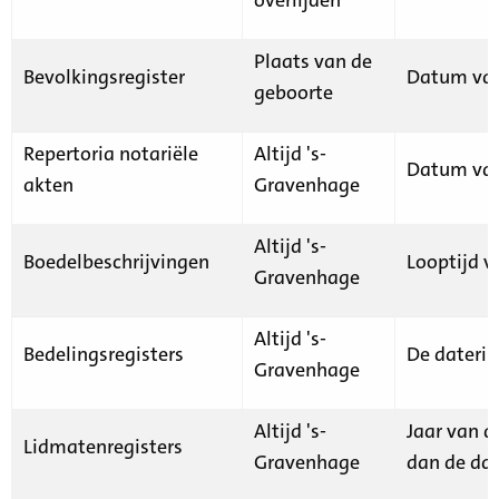
Plaats van de
Bevolkingsregister
Datum van
geboorte
Repertoria notariële
Altijd 's-
Datum van
akten
Gravenhage
Altijd 's-
Boedelbeschrijvingen
Looptijd v
Gravenhage
Altijd 's-
Bedelingsregisters
De daterin
Gravenhage
Altijd 's-
Jaar van d
Lidmatenregisters
Gravenhage
dan de dat