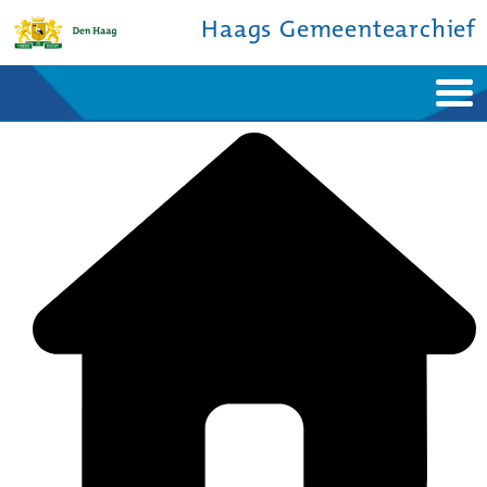
Haags Gemeentearchief
Home
Nieuws
Ontdek de stad
De studiezaal
Bronnen en collecties
Over ons
Contact