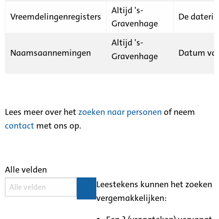
Altijd 's-
Vreemdelingenregisters
De daterin
Gravenhage
Altijd 's-
Naamsaannemingen
Datum van
Gravenhage
Lees meer over het
zoeken naar personen
of neem
contact
met ons op.
Alle velden
Leestekens kunnen het zoeken
vergemakkelijken: