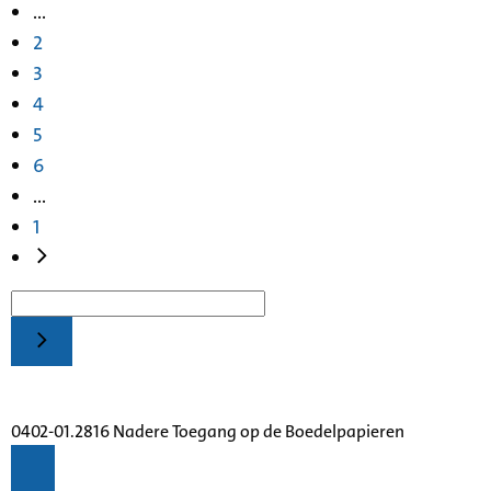
...
2
3
4
5
6
...
1
0402-01.2816 Nadere Toegang op de Boedelpapieren