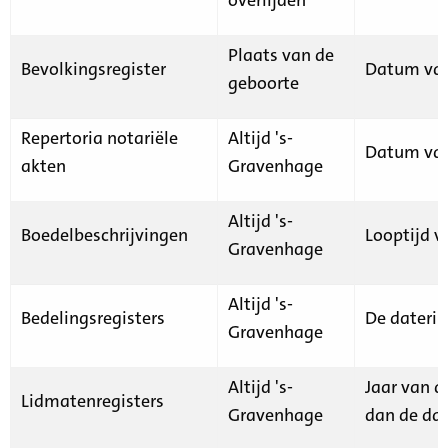
Plaats van de
Bevolkingsregister
Datum van
geboorte
Repertoria notariële
Altijd 's-
Datum van
akten
Gravenhage
Altijd 's-
Boedelbeschrijvingen
Looptijd v
Gravenhage
Altijd 's-
Bedelingsregisters
De daterin
Gravenhage
Altijd 's-
Jaar van d
Lidmatenregisters
Gravenhage
dan de dat