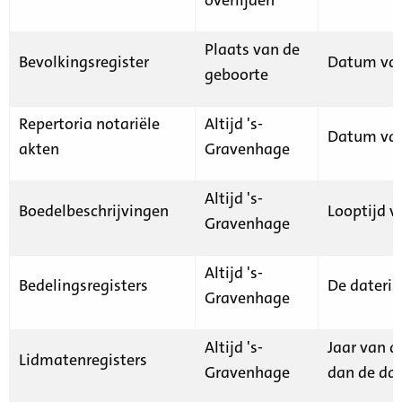
Plaats van de
Bevolkingsregister
Datum van
geboorte
Repertoria notariële
Altijd 's-
Datum van
akten
Gravenhage
Altijd 's-
Boedelbeschrijvingen
Looptijd v
Gravenhage
Altijd 's-
Bedelingsregisters
De daterin
Gravenhage
Altijd 's-
Jaar van d
Lidmatenregisters
Gravenhage
dan de dat