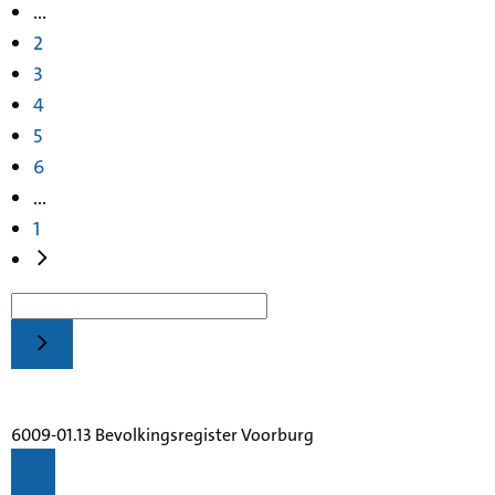
...
2
3
4
5
6
...
1
6009-01.13 Bevolkingsregister Voorburg