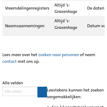
Altijd 's-
Vreemdelingenregisters
De daterin
Gravenhage
Altijd 's-
Naamsaannemingen
Datum van
Gravenhage
Lees meer over het
zoeken naar personen
of neem
contact
met ons op.
Alle velden
Leestekens kunnen het zoeken
vergemakkelijken: