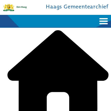
Haags Gemeentearchief
Home
Nieuws
Ontdek de stad
De studiezaal
Bronnen en collecties
Over ons
Contact