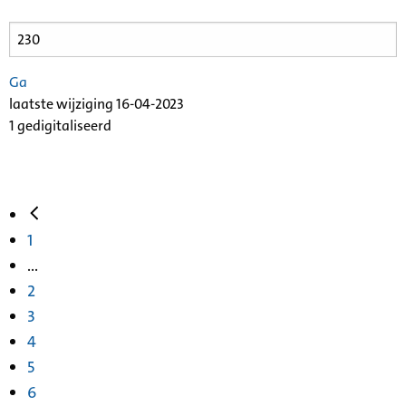
Ga
laatste wijziging 16-04-2023
1 gedigitaliseerd
1
...
2
3
4
5
6