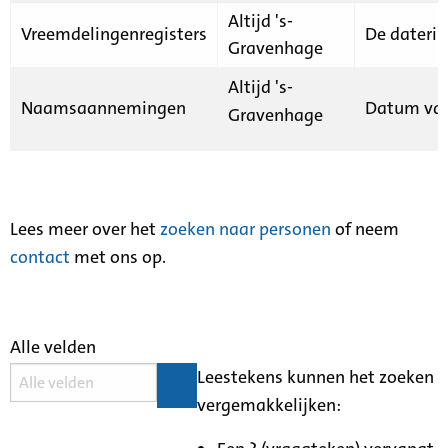
Altijd 's-
Vreemdelingenregisters
De daterin
Gravenhage
Altijd 's-
Naamsaannemingen
Datum van
Gravenhage
Lees meer over het
zoeken naar personen
of neem
contact
met ons op.
Alle velden
Leestekens kunnen het zoeken
vergemakkelijken: