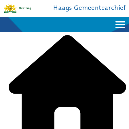
Haags Gemeentearchief
Home
Nieuws
Ontdek de stad
De studiezaal
Bronnen en collecties
Over ons
Contact