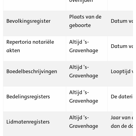
Plaats van de
Bevolkingsregister
Datum van
geboorte
Repertoria notariële
Altijd 's-
Datum van
akten
Gravenhage
Altijd 's-
Boedelbeschrijvingen
Looptijd v
Gravenhage
Altijd 's-
Bedelingsregisters
De daterin
Gravenhage
Altijd 's-
Jaar van d
Lidmatenregisters
Gravenhage
dan de dat