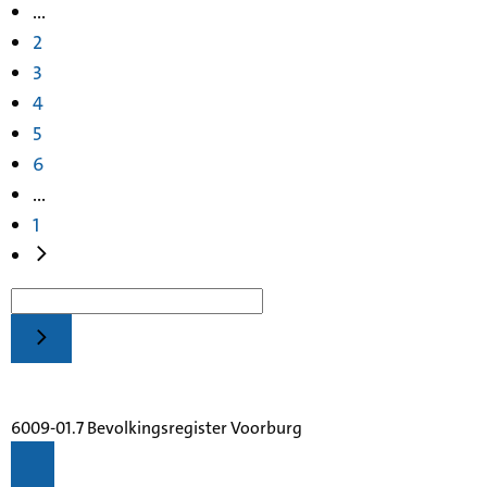
...
2
3
4
5
6
...
1
6009-01.7 Bevolkingsregister Voorburg