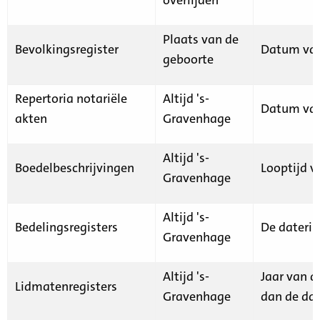
Plaats van de
Bevolkingsregister
Datum van
geboorte
Repertoria notariële
Altijd 's-
Datum van
akten
Gravenhage
Altijd 's-
Boedelbeschrijvingen
Looptijd v
Gravenhage
Altijd 's-
Bedelingsregisters
De daterin
Gravenhage
Altijd 's-
Jaar van d
Lidmatenregisters
Gravenhage
dan de dat