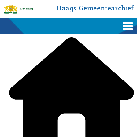
Haags Gemeentearchief
Home
Nieuws
Ontdek de stad
De studiezaal
Bronnen en collecties
Over ons
Contact