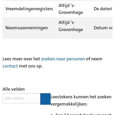
Altijd 's-
Vreemdelingenregisters
De daterin
Gravenhage
Altijd 's-
Naamsaannemingen
Datum van
Gravenhage
Lees meer over het
zoeken naar personen
of neem
contact
met ons op.
Alle velden
Leestekens kunnen het zoeken
vergemakkelijken: