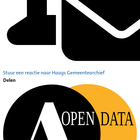
Stuur een reactie naar Haags Gemeentearchief
Delen
OPEN
DATA