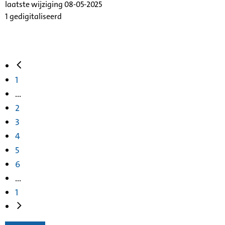
laatste wijziging 08-05-2025
1 gedigitaliseerd
1
...
2
3
4
5
6
...
1