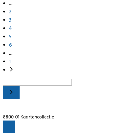
...
2
3
4
5
6
...
1
8800-01 Kaartencollectie