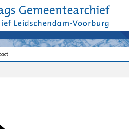
ags Gemeentearchief
hief Leidschendam-Voorburg
tact