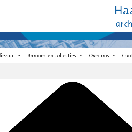
Ha
arc
diezaal
Bronnen en collecties
Over ons
Con