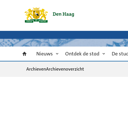
Nieuws
Ontdek de stad
De stu
Archieven
Archievenoverzicht