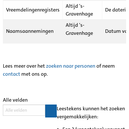
Altijd 's-
Vreemdelingenregisters
De daterin
Gravenhage
Altijd 's-
Naamsaannemingen
Datum van
Gravenhage
Lees meer over het
zoeken naar personen
of neem
contact
met ons op.
Alle velden
Leestekens kunnen het zoeken
vergemakkelijken: