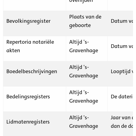
Plaats van de
Bevolkingsregister
Datum van
geboorte
Repertoria notariële
Altijd 's-
Datum van
akten
Gravenhage
Altijd 's-
Boedelbeschrijvingen
Looptijd v
Gravenhage
Altijd 's-
Bedelingsregisters
De daterin
Gravenhage
Altijd 's-
Jaar van d
Lidmatenregisters
Gravenhage
dan de dat