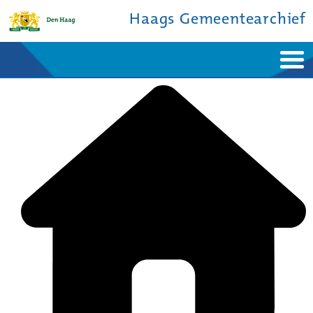
Haags Gemeentearchief
Home
Nieuws
Ontdek de stad
De studiezaal
Bronnen en collecties
Over ons
Contact