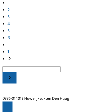
...
2
3
4
5
6
...
1
0335-01.1013 Huwelijksakten Den Haag