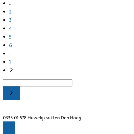
...
2
3
4
5
6
...
1
0335-01.578 Huwelijksakten Den Haag