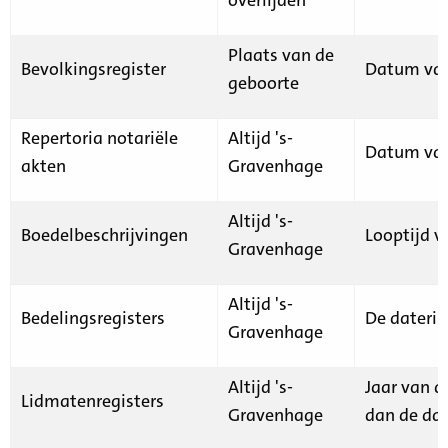
Plaats van de
Bevolkingsregister
Datum van
geboorte
Repertoria notariële
Altijd 's-
Datum van
akten
Gravenhage
Altijd 's-
Boedelbeschrijvingen
Looptijd v
Gravenhage
Altijd 's-
Bedelingsregisters
De daterin
Gravenhage
Altijd 's-
Jaar van d
Lidmatenregisters
Gravenhage
dan de dat