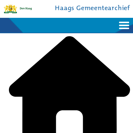
Haags Gemeentearchief
Home
Nieuws
Ontdek de stad
De studiezaal
Bronnen en collecties
Over ons
Contact