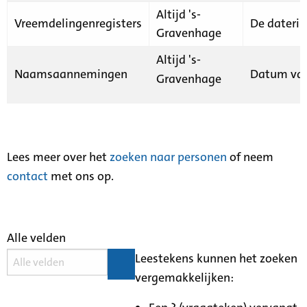
Altijd 's-
Vreemdelingenregisters
De daterin
Gravenhage
Altijd 's-
Naamsaannemingen
Datum van
Gravenhage
Lees meer over het
zoeken naar personen
of neem
contact
met ons op.
Alle velden
Leestekens kunnen het zoeken
vergemakkelijken: