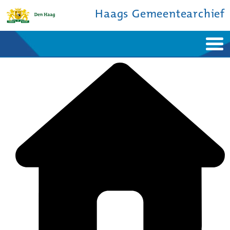
Haags Gemeentearchief
Home
Nieuws
Ontdek de stad
De studiezaal
Bronnen en collecties
Over ons
Contact