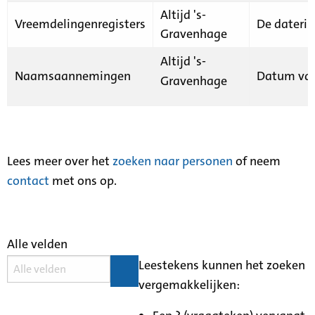
Altijd 's-
Vreemdelingenregisters
De daterin
Gravenhage
Altijd 's-
Naamsaannemingen
Datum van
Gravenhage
Lees meer over het
zoeken naar personen
of neem
contact
met ons op.
Alle velden
Leestekens kunnen het zoeken
vergemakkelijken: