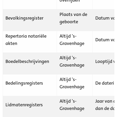
Plaats van de
Bevolkingsregister
Datum van
geboorte
Repertoria notariële
Altijd 's-
Datum van
akten
Gravenhage
Altijd 's-
Boedelbeschrijvingen
Looptijd v
Gravenhage
Altijd 's-
Bedelingsregisters
De daterin
Gravenhage
Altijd 's-
Jaar van d
Lidmatenregisters
Gravenhage
dan de dat