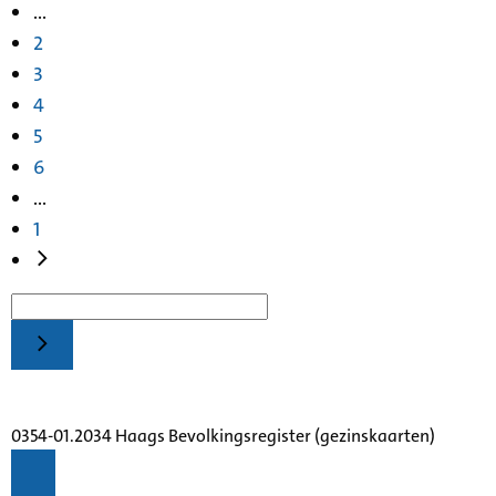
...
2
3
4
5
6
...
1
0354-01.2034 Haags Bevolkingsregister (gezinskaarten)