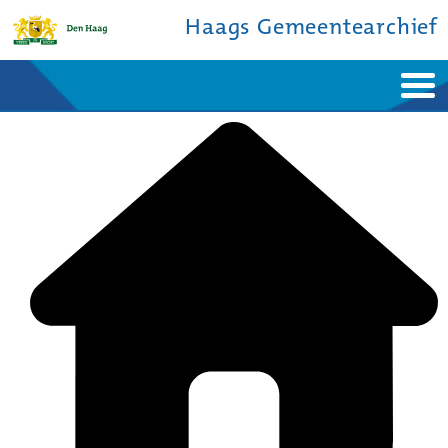
Haags Gemeentearchief
Home
Nieuws
Ontdek de stad
De studiezaal
Bronnen en collecties
Over ons
Contact