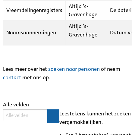
Altijd 's-
Vreemdelingenregisters
De daterin
Gravenhage
Altijd 's-
Naamsaannemingen
Datum van
Gravenhage
Lees meer over het
zoeken naar personen
of neem
contact
met ons op.
Alle velden
Leestekens kunnen het zoeken
vergemakkelijken: