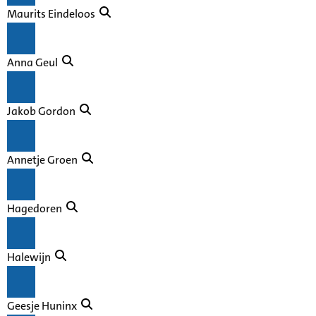
Maurits Eindeloos
Anna Geul
Jakob Gordon
Annetje Groen
Hagedoren
Halewijn
Geesje Huninx