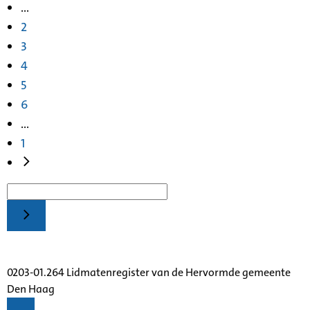
...
2
3
4
5
6
...
1
0203-01.264 Lidmatenregister van de Hervormde gemeente
Den Haag