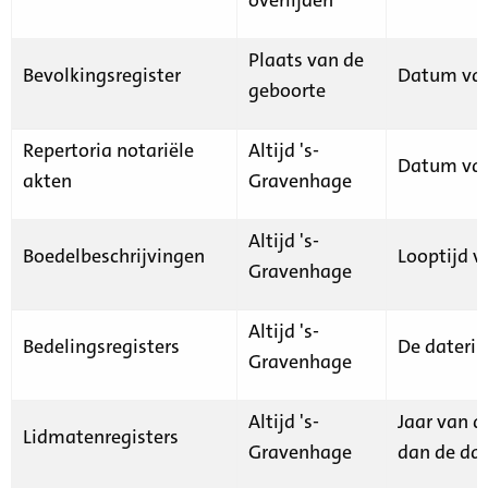
Plaats van de
Bevolkingsregister
Datum van
geboorte
Repertoria notariële
Altijd 's-
Datum van
akten
Gravenhage
Altijd 's-
Boedelbeschrijvingen
Looptijd v
Gravenhage
Altijd 's-
Bedelingsregisters
De daterin
Gravenhage
Altijd 's-
Jaar van d
Lidmatenregisters
Gravenhage
dan de dat