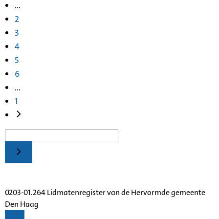
...
2
3
4
5
6
...
1
0203-01.264 Lidmatenregister van de Hervormde gemeente
Den Haag