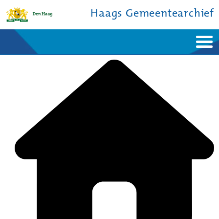
Haags Gemeentearchief
Home
Nieuws
Ontdek de stad
De studiezaal
Bronnen en collecties
Over ons
Contact