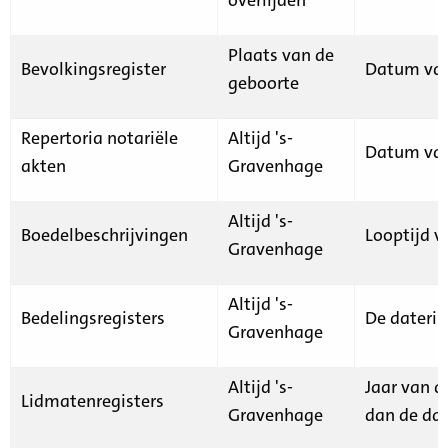
Plaats van de
Bevolkingsregister
Datum van
geboorte
Repertoria notariële
Altijd 's-
Datum van
akten
Gravenhage
Altijd 's-
Boedelbeschrijvingen
Looptijd v
Gravenhage
Altijd 's-
Bedelingsregisters
De daterin
Gravenhage
Altijd 's-
Jaar van d
Lidmatenregisters
Gravenhage
dan de dat