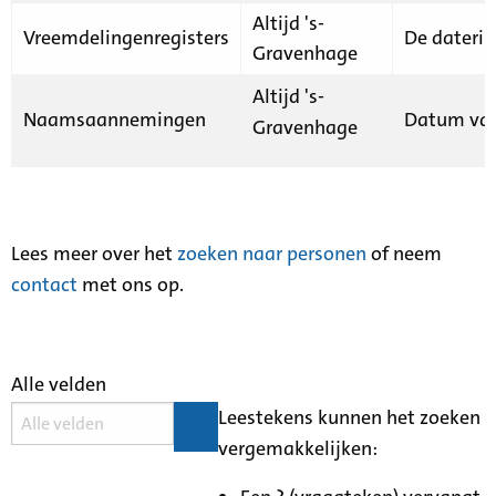
Altijd 's-
Vreemdelingenregisters
De daterin
Gravenhage
Altijd 's-
Naamsaannemingen
Datum van
Gravenhage
Lees meer over het
zoeken naar personen
of neem
contact
met ons op.
Alle velden
Leestekens kunnen het zoeken
vergemakkelijken: