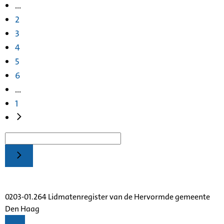
...
2
3
4
5
6
...
1
0203-01.264 Lidmatenregister van de Hervormde gemeente
Den Haag