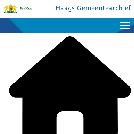
Haags Gemeentearchief
Home
Nieuws
Ontdek de stad
De studiezaal
Bronnen en collecties
Over ons
Contact