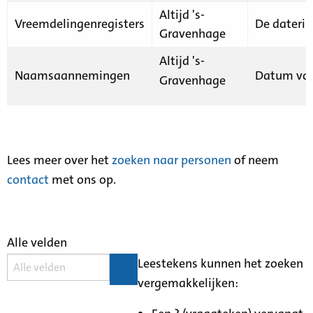
Altijd 's-
Vreemdelingenregisters
De daterin
Gravenhage
Altijd 's-
Naamsaannemingen
Datum van
Gravenhage
Lees meer over het
zoeken naar personen
of neem
contact
met ons op.
Alle velden
Leestekens kunnen het zoeken
vergemakkelijken: