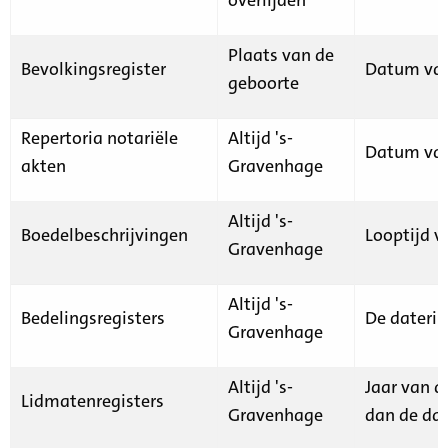
Plaats van de
Bevolkingsregister
Datum van
geboorte
Repertoria notariële
Altijd 's-
Datum van
akten
Gravenhage
Altijd 's-
Boedelbeschrijvingen
Looptijd v
Gravenhage
Altijd 's-
Bedelingsregisters
De daterin
Gravenhage
Altijd 's-
Jaar van d
Lidmatenregisters
Gravenhage
dan de dat