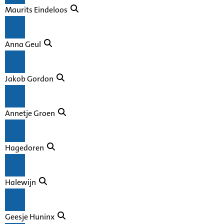
Maurits Eindeloos
Anna Geul
Jakob Gordon
Annetje Groen
Hagedoren
Halewijn
Geesje Huninx