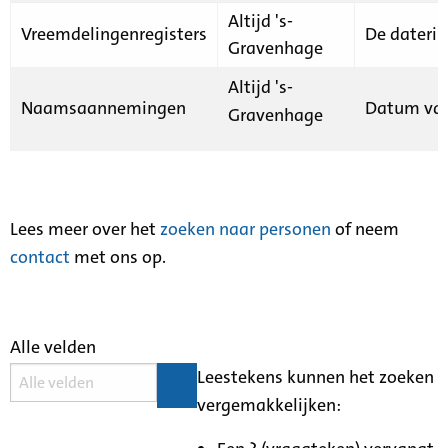
Altijd 's-
Vreemdelingenregisters
De daterin
Gravenhage
Altijd 's-
Naamsaannemingen
Datum van
Gravenhage
Lees meer over het
zoeken naar personen
of neem
contact
met ons op.
Alle velden
Leestekens kunnen het zoeken
vergemakkelijken: