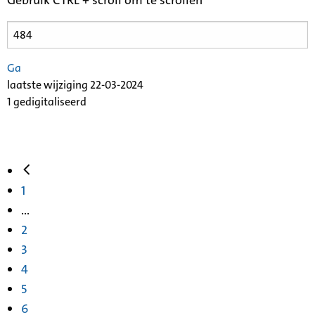
Ga
laatste wijziging 22-03-2024
1 gedigitaliseerd
1
...
2
3
4
5
6