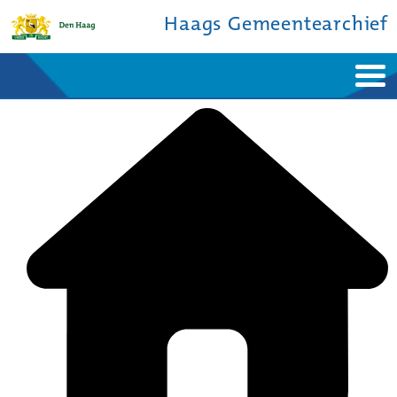
Haags Gemeentearchief
Home
Nieuws
Ontdek de stad
De studiezaal
Bronnen en collecties
Over ons
Contact