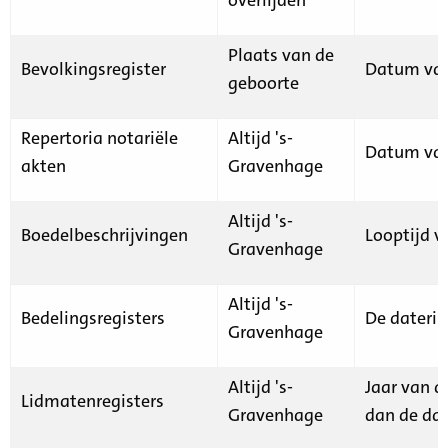
Plaats van de
Bevolkingsregister
Datum van
geboorte
Repertoria notariële
Altijd 's-
Datum van
akten
Gravenhage
Altijd 's-
Boedelbeschrijvingen
Looptijd v
Gravenhage
Altijd 's-
Bedelingsregisters
De daterin
Gravenhage
Altijd 's-
Jaar van d
Lidmatenregisters
Gravenhage
dan de dat