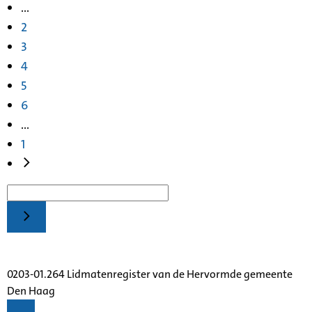
...
2
3
4
5
6
...
1
0203-01.264 Lidmatenregister van de Hervormde gemeente
Den Haag