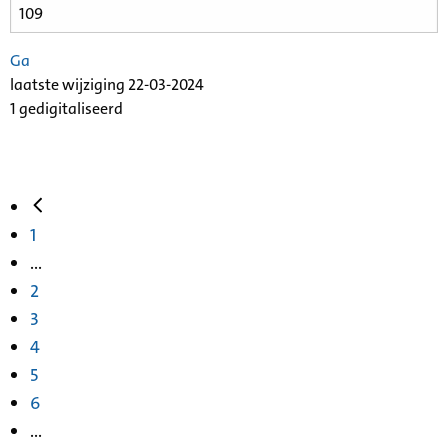
Ga
laatste wijziging 22-03-2024
1 gedigitaliseerd
1
...
2
3
4
5
6
...