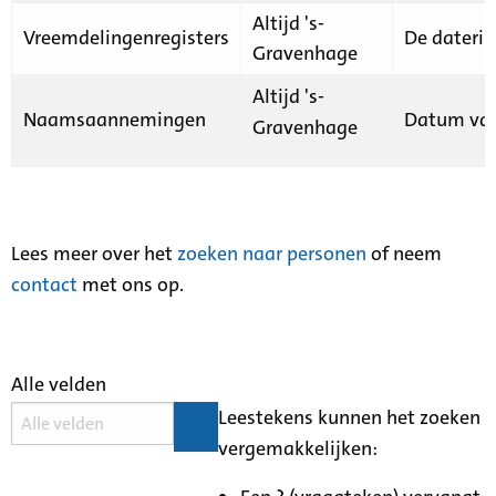
Altijd 's-
Vreemdelingenregisters
De daterin
Gravenhage
Altijd 's-
Naamsaannemingen
Datum van
Gravenhage
Lees meer over het
zoeken naar personen
of neem
contact
met ons op.
Alle velden
Leestekens kunnen het zoeken
vergemakkelijken: