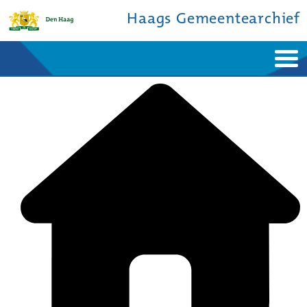
Haags Gemeentearchief
Home
Nieuws
Ontdek de stad
De studiezaal
Bronnen en collecties
Over ons
Contact