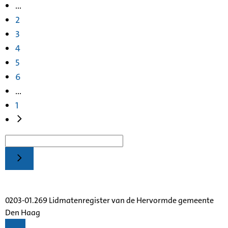
...
2
3
4
5
6
...
1
0203-01.269 Lidmatenregister van de Hervormde gemeente
Den Haag