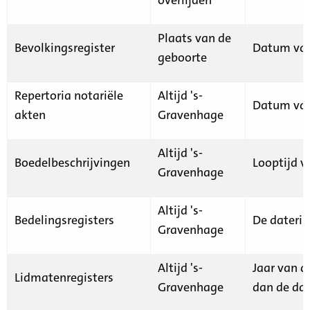
Plaats van de
Bevolkingsregister
Datum van
geboorte
Repertoria notariële
Altijd 's-
Datum van
akten
Gravenhage
Altijd 's-
Boedelbeschrijvingen
Looptijd v
Gravenhage
Altijd 's-
Bedelingsregisters
De daterin
Gravenhage
Altijd 's-
Jaar van d
Lidmatenregisters
Gravenhage
dan de dat