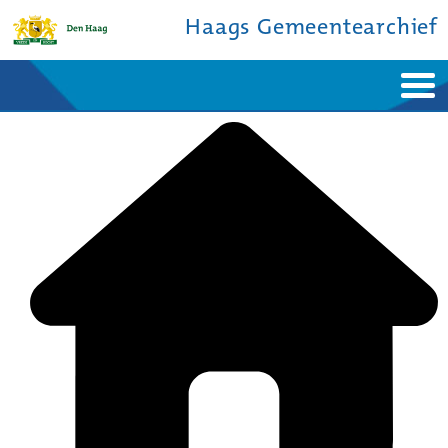
Haags Gemeentearchief
Home
Nieuws
Ontdek de stad
De studiezaal
Bronnen en collecties
Over ons
Contact