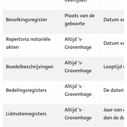
Plaats van de
Bevolkingsregister
Datum van
geboorte
Repertoria notariële
Altijd 's-
Datum van
akten
Gravenhage
Altijd 's-
Boedelbeschrijvingen
Looptijd v
Gravenhage
Altijd 's-
Bedelingsregisters
De daterin
Gravenhage
Altijd 's-
Jaar van d
Lidmatenregisters
Gravenhage
dan de dat