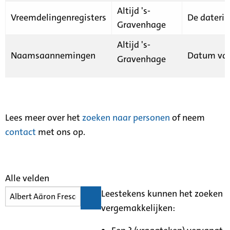
Altijd 's-
Vreemdelingenregisters
De daterin
Gravenhage
Altijd 's-
Naamsaannemingen
Datum van
Gravenhage
Lees meer over het
zoeken naar personen
of neem
contact
met ons op.
Alle velden
Leestekens kunnen het zoeken
vergemakkelijken: