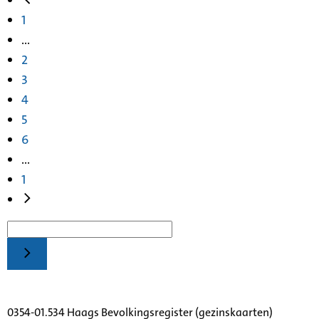
1
...
2
3
4
5
6
...
1
0354-01.534 Haags Bevolkingsregister (gezinskaarten)