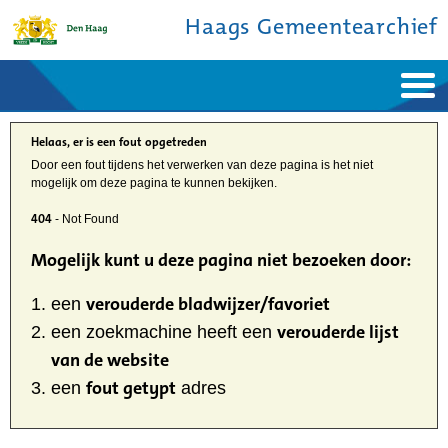
Haags Gemeentearchief
Home
Nieuws
Ontdek de stad
Helaas, er is een fout opgetreden
De studiezaal
Bronnen en collecties
Door een fout tijdens het verwerken van deze pagina is het niet
Over ons
mogelijk om deze pagina te kunnen bekijken.
Contact
404
- Not Found
Mogelijk kunt u deze pagina niet bezoeken door:
verouderde bladwijzer/favoriet
een
verouderde lijst
een zoekmachine heeft een
van de website
fout getypt
een
adres