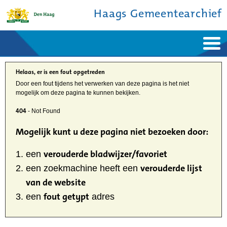
Haags Gemeentearchief
Home
Nieuws
Ontdek de stad
Helaas, er is een fout opgetreden
De studiezaal
Bronnen en collecties
Door een fout tijdens het verwerken van deze pagina is het niet
Over ons
mogelijk om deze pagina te kunnen bekijken.
Contact
404
- Not Found
Mogelijk kunt u deze pagina niet bezoeken door:
verouderde bladwijzer/favoriet
een
verouderde lijst
een zoekmachine heeft een
van de website
fout getypt
een
adres