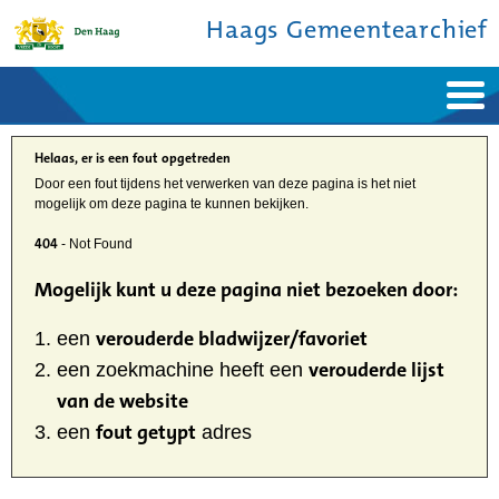
Haags Gemeentearchief
Home
Nieuws
Ontdek de stad
Helaas, er is een fout opgetreden
De studiezaal
Bronnen en collecties
Door een fout tijdens het verwerken van deze pagina is het niet
Over ons
mogelijk om deze pagina te kunnen bekijken.
Contact
404
- Not Found
Mogelijk kunt u deze pagina niet bezoeken door:
verouderde bladwijzer/favoriet
een
verouderde lijst
een zoekmachine heeft een
van de website
fout getypt
een
adres