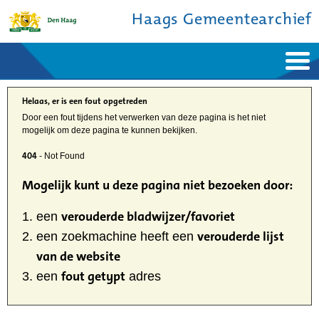
Haags Gemeentearchief
Home
Nieuws
Ontdek de stad
Helaas, er is een fout opgetreden
De studiezaal
Bronnen en collecties
Door een fout tijdens het verwerken van deze pagina is het niet
Over ons
mogelijk om deze pagina te kunnen bekijken.
Contact
404
- Not Found
Mogelijk kunt u deze pagina niet bezoeken door:
verouderde bladwijzer/favoriet
een
verouderde lijst
een zoekmachine heeft een
van de website
fout getypt
een
adres