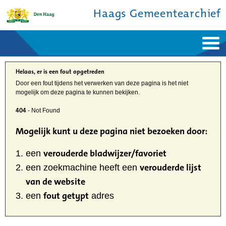
Haags Gemeentearchief
Home
Nieuws
Ontdek de stad
Helaas, er is een fout opgetreden
De studiezaal
Bronnen en collecties
Door een fout tijdens het verwerken van deze pagina is het niet
Over ons
mogelijk om deze pagina te kunnen bekijken.
Contact
404
- Not Found
Mogelijk kunt u deze pagina niet bezoeken door:
verouderde bladwijzer/favoriet
een
verouderde lijst
een zoekmachine heeft een
van de website
fout getypt
een
adres