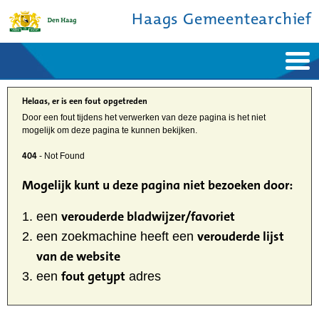
Haags Gemeentearchief
Home
Nieuws
Ontdek de stad
Helaas, er is een fout opgetreden
De studiezaal
Bronnen en collecties
Door een fout tijdens het verwerken van deze pagina is het niet
Over ons
mogelijk om deze pagina te kunnen bekijken.
Contact
404
- Not Found
Mogelijk kunt u deze pagina niet bezoeken door:
verouderde bladwijzer/favoriet
een
verouderde lijst
een zoekmachine heeft een
van de website
fout getypt
een
adres