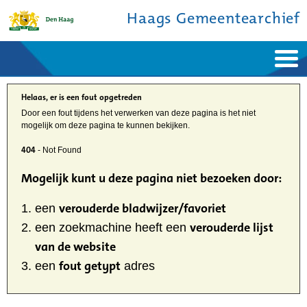
Haags Gemeentearchief
Home
Nieuws
Ontdek de stad
Helaas, er is een fout opgetreden
De studiezaal
Bronnen en collecties
Door een fout tijdens het verwerken van deze pagina is het niet
Over ons
mogelijk om deze pagina te kunnen bekijken.
Contact
404
- Not Found
Mogelijk kunt u deze pagina niet bezoeken door:
verouderde bladwijzer/favoriet
een
verouderde lijst
een zoekmachine heeft een
van de website
fout getypt
een
adres