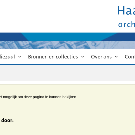
Ha
arc
diezaal
Bronnen en collecties
Over ons
Con
iet mogelijk om deze pagina te kunnen bekijken.
 door: