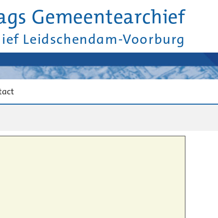
ags Gemeentearchief
hief Leidschendam-Voorburg
tact