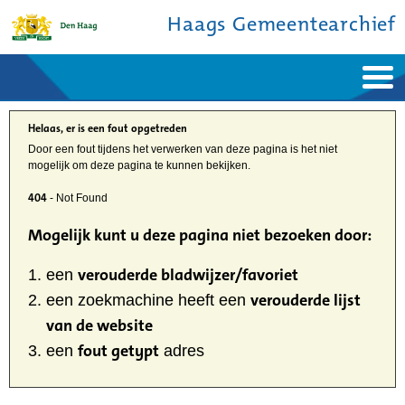
Haags Gemeentearchief
Home
Nieuws
Ontdek de stad
Helaas, er is een fout opgetreden
De studiezaal
Bronnen en collecties
Door een fout tijdens het verwerken van deze pagina is het niet
Over ons
mogelijk om deze pagina te kunnen bekijken.
Contact
404
- Not Found
Mogelijk kunt u deze pagina niet bezoeken door:
verouderde bladwijzer/favoriet
een
verouderde lijst
een zoekmachine heeft een
van de website
fout getypt
een
adres