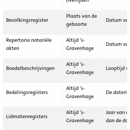
Plaats van de
Bevolkingsregister
Datum van
geboorte
Repertoria notariële
Altijd 's-
Datum van
akten
Gravenhage
Altijd 's-
Boedelbeschrijvingen
Looptijd v
Gravenhage
Altijd 's-
Bedelingsregisters
De daterin
Gravenhage
Altijd 's-
Jaar van d
Lidmatenregisters
Gravenhage
dan de dat