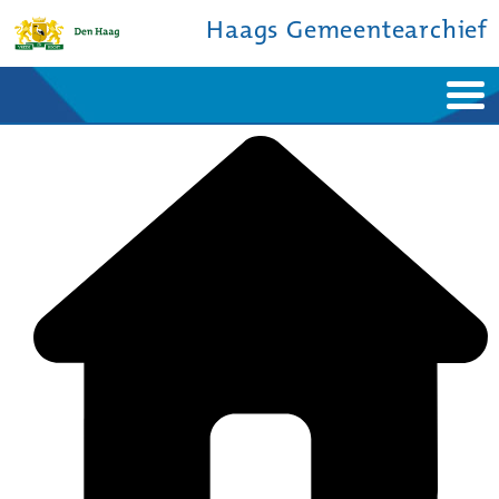
Haags Gemeentearchief
Home
Nieuws
Ontdek de stad
De studiezaal
Bronnen en collecties
Over ons
Contact