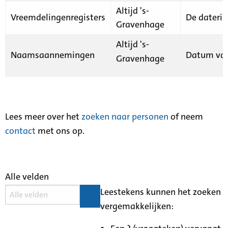
Altijd 's-
Vreemdelingenregisters
De daterin
Gravenhage
Altijd 's-
Naamsaannemingen
Datum van
Gravenhage
Lees meer over het
zoeken naar personen
of neem
contact
met ons op.
Alle velden
Leestekens kunnen het zoeken
vergemakkelijken: