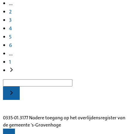
...
2
3
4
5
6
...
1
0335-01.3177 Nadere toegang op het overlijdensregister van
de gemeente 's-Gravenhage