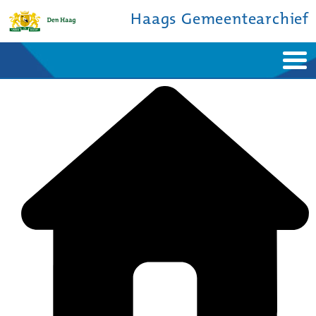
Haags Gemeentearchief
Home
Nieuws
Ontdek de stad
De studiezaal
Bronnen en collecties
Over ons
Contact