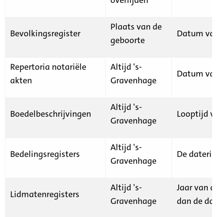
Plaats van de
Bevolkingsregister
Datum van
geboorte
Repertoria notariële
Altijd 's-
Datum van
akten
Gravenhage
Altijd 's-
Boedelbeschrijvingen
Looptijd v
Gravenhage
Altijd 's-
Bedelingsregisters
De daterin
Gravenhage
Altijd 's-
Jaar van d
Lidmatenregisters
Gravenhage
dan de dat