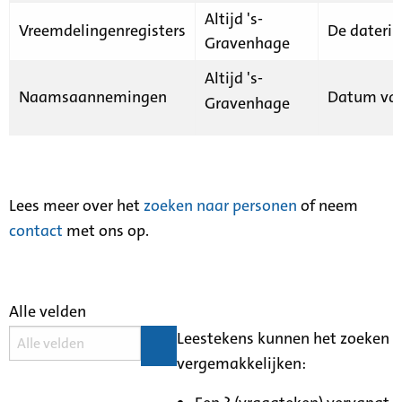
Altijd 's-
Vreemdelingenregisters
De daterin
Gravenhage
Altijd 's-
Naamsaannemingen
Datum van
Gravenhage
Lees meer over het
zoeken naar personen
of neem
contact
met ons op.
Alle velden
Leestekens kunnen het zoeken
vergemakkelijken: