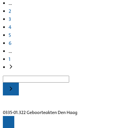
...
2
3
4
5
6
...
1
0335-01.322 Geboorteakten Den Haag