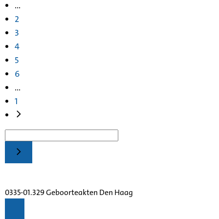
...
2
3
4
5
6
...
1
0335-01.329 Geboorteakten Den Haag