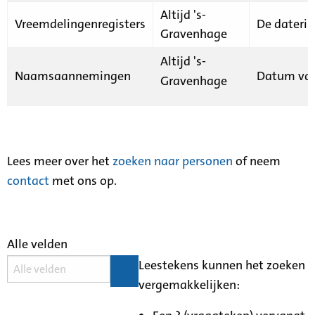
Altijd 's-
Vreemdelingenregisters
De daterin
Gravenhage
Altijd 's-
Naamsaannemingen
Datum van
Gravenhage
Lees meer over het
zoeken naar personen
of neem
contact
met ons op.
Alle velden
Leestekens kunnen het zoeken
vergemakkelijken: