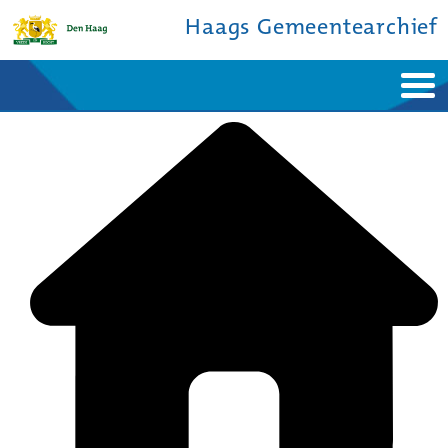
Haags Gemeentearchief
Home
Nieuws
Ontdek de stad
De studiezaal
Bronnen en collecties
Over ons
Contact