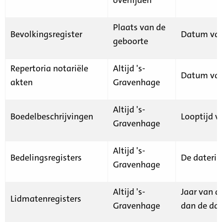
Plaats van de
Bevolkingsregister
Datum van
geboorte
Repertoria notariële
Altijd 's-
Datum van
akten
Gravenhage
Altijd 's-
Boedelbeschrijvingen
Looptijd v
Gravenhage
Altijd 's-
Bedelingsregisters
De daterin
Gravenhage
Altijd 's-
Jaar van d
Lidmatenregisters
Gravenhage
dan de dat