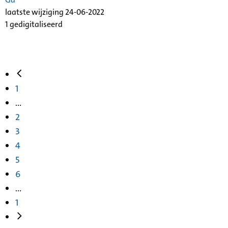
laatste wijziging 24-06-2022
1 gedigitaliseerd
1
...
2
3
4
5
6
...
1