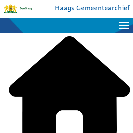
Haags Gemeentearchief
Home
Nieuws
Ontdek de stad
De studiezaal
Bronnen en collecties
Over ons
Contact