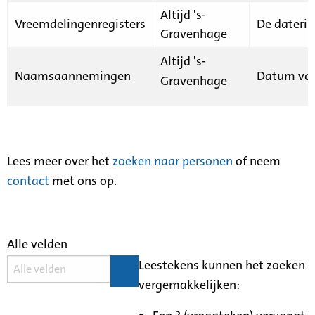
Altijd 's-
Vreemdelingenregisters
De daterin
Gravenhage
Altijd 's-
Naamsaannemingen
Datum van
Gravenhage
Lees meer over het
zoeken naar personen
of neem
contact
met ons op.
Alle velden
Leestekens kunnen het zoeken
vergemakkelijken: