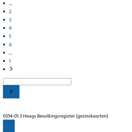
...
2
3
4
5
6
...
1
0354-01.3 Haags Bevolkingsregister (gezinskaarten)