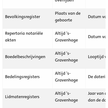
Plaats van de
Bevolkingsregister
Datum van
geboorte
Repertoria notariële
Altijd 's-
Datum van
akten
Gravenhage
Altijd 's-
Boedelbeschrijvingen
Looptijd v
Gravenhage
Altijd 's-
Bedelingsregisters
De daterin
Gravenhage
Altijd 's-
Jaar van d
Lidmatenregisters
Gravenhage
dan de dat