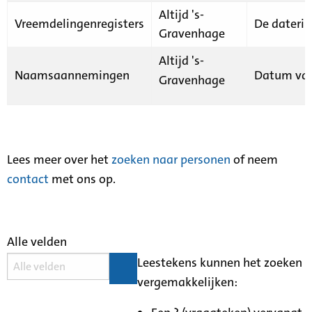
Altijd 's-
Vreemdelingenregisters
De daterin
Gravenhage
Altijd 's-
Naamsaannemingen
Datum van
Gravenhage
Lees meer over het
zoeken naar personen
of neem
contact
met ons op.
Alle velden
Leestekens kunnen het zoeken
vergemakkelijken: