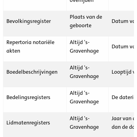
Plaats van de
Bevolkingsregister
Datum van
geboorte
Repertoria notariële
Altijd 's-
Datum van
akten
Gravenhage
Altijd 's-
Boedelbeschrijvingen
Looptijd v
Gravenhage
Altijd 's-
Bedelingsregisters
De daterin
Gravenhage
Altijd 's-
Jaar van d
Lidmatenregisters
Gravenhage
dan de dat