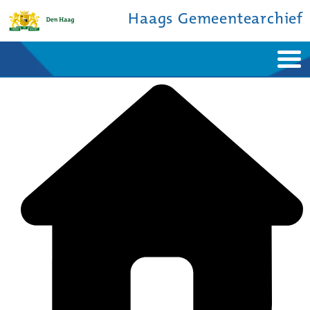
Haags Gemeentearchief
Home
Nieuws
Ontdek de stad
De studiezaal
Bronnen en collecties
Over ons
Contact