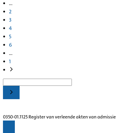
...
2
3
4
5
6
...
1
0350-01.1125 Register van verleende akten van admissie