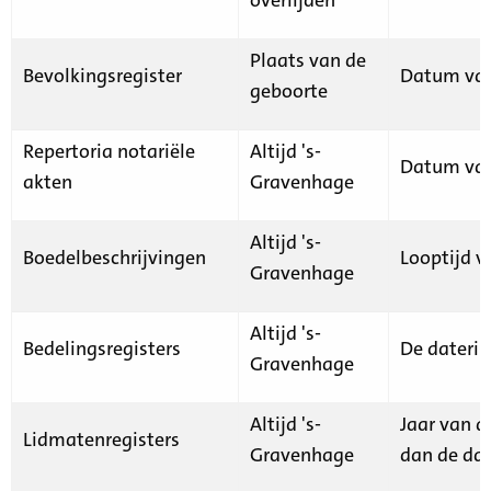
Plaats van de
Bevolkingsregister
Datum van
geboorte
Repertoria notariële
Altijd 's-
Datum van
akten
Gravenhage
Altijd 's-
Boedelbeschrijvingen
Looptijd v
Gravenhage
Altijd 's-
Bedelingsregisters
De daterin
Gravenhage
Altijd 's-
Jaar van d
Lidmatenregisters
Gravenhage
dan de dat