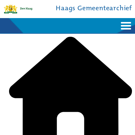
Haags Gemeentearchief
Home
Nieuws
Ontdek de stad
De studiezaal
Bronnen en collecties
Over ons
Contact