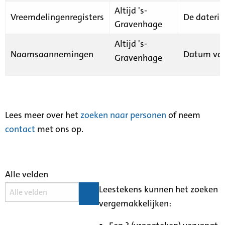
Altijd 's-
Vreemdelingenregisters
De daterin
Gravenhage
Altijd 's-
Naamsaannemingen
Datum van
Gravenhage
Lees meer over het
zoeken naar personen
of neem
contact
met ons op.
Alle velden
Leestekens kunnen het zoeken
vergemakkelijken: