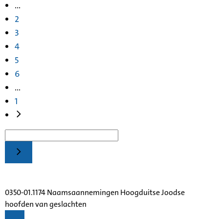
...
2
3
4
5
6
...
1
0350-01.1174 Naamsaannemingen Hoogduitse Joodse
hoofden van geslachten