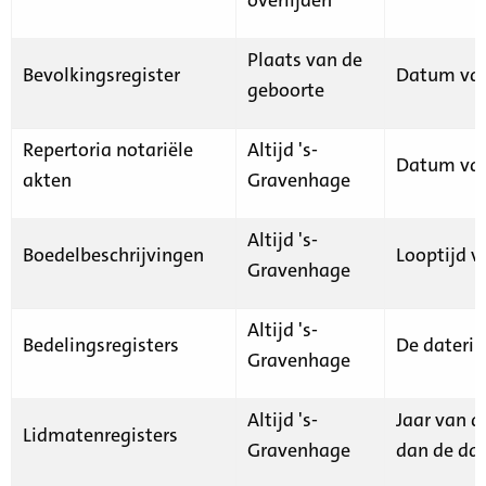
Plaats van de
Bevolkingsregister
Datum van
geboorte
Repertoria notariële
Altijd 's-
Datum van
akten
Gravenhage
Altijd 's-
Boedelbeschrijvingen
Looptijd v
Gravenhage
Altijd 's-
Bedelingsregisters
De daterin
Gravenhage
Altijd 's-
Jaar van d
Lidmatenregisters
Gravenhage
dan de dat