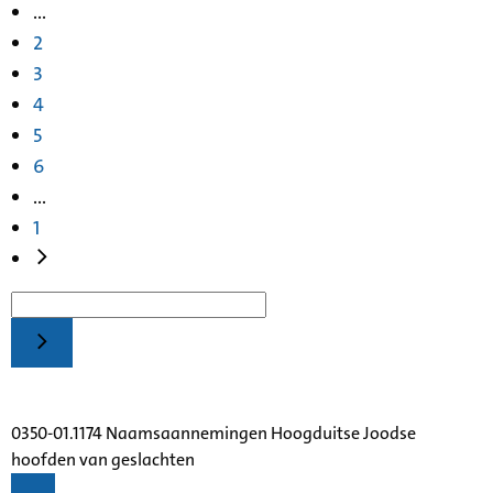
...
2
3
4
5
6
...
1
0350-01.1174 Naamsaannemingen Hoogduitse Joodse
hoofden van geslachten