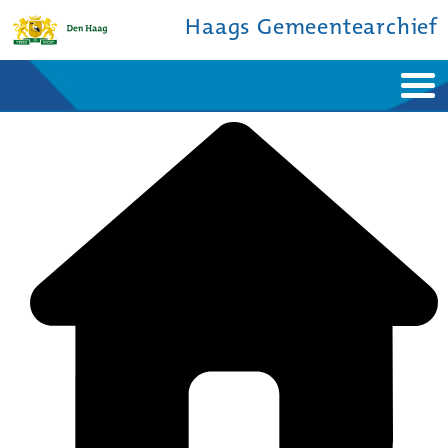
Haags Gemeentearchief
Home
Nieuws
Ontdek de stad
De studiezaal
Bronnen en collecties
Over ons
Contact