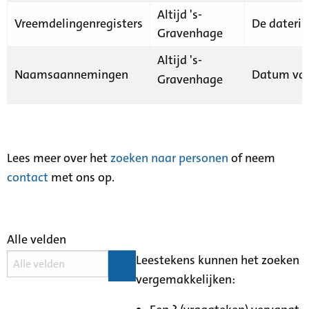
Altijd 's-
Vreemdelingenregisters
De daterin
Gravenhage
Altijd 's-
Naamsaannemingen
Datum van
Gravenhage
Lees meer over het
zoeken naar personen
of neem
contact
met ons op.
Alle velden
Leestekens kunnen het zoeken
vergemakkelijken: