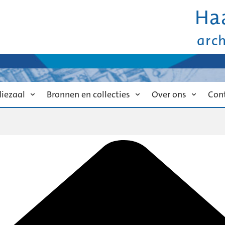
Ha
arc
diezaal
Bronnen en collecties
Over ons
Con