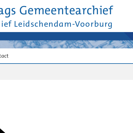
ags Gemeentearchief
hief Leidschendam-Voorburg
tact