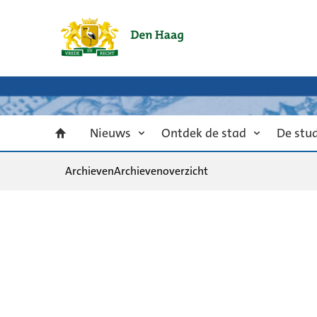
Nieuws
Ontdek de stad
De stu
Archieven
Archievenoverzicht