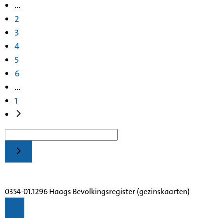
...
2
3
4
5
6
...
1
0354-01.1296 Haags Bevolkingsregister (gezinskaarten)