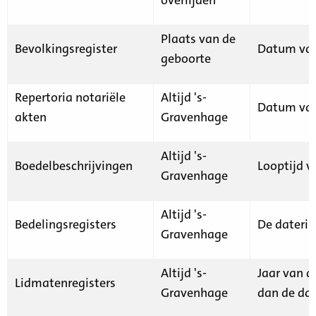
Plaats van de
Bevolkingsregister
Datum van
geboorte
Repertoria notariële
Altijd 's-
Datum van
akten
Gravenhage
Altijd 's-
Boedelbeschrijvingen
Looptijd v
Gravenhage
Altijd 's-
Bedelingsregisters
De daterin
Gravenhage
Altijd 's-
Jaar van d
Lidmatenregisters
Gravenhage
dan de dat