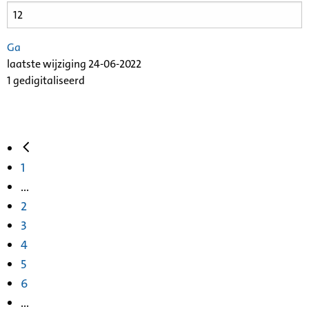
Ga
laatste wijziging 24-06-2022
1 gedigitaliseerd
1
...
2
3
4
5
6
...