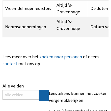
Altijd 's-
Vreemdelingenregisters
De daterin
Gravenhage
Altijd 's-
Naamsaannemingen
Datum van
Gravenhage
Lees meer over het
zoeken naar personen
of neem
contact
met ons op.
Alle velden
Leestekens kunnen het zoeken
vergemakkelijken: