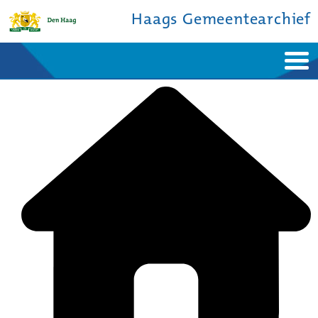
Haags Gemeentearchief
Home
Nieuws
Ontdek de stad
De studiezaal
Bronnen en collecties
Over ons
Contact