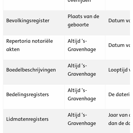
Plaats van de
Bevolkingsregister
Datum van
geboorte
Repertoria notariële
Altijd 's-
Datum van
akten
Gravenhage
Altijd 's-
Boedelbeschrijvingen
Looptijd v
Gravenhage
Altijd 's-
Bedelingsregisters
De daterin
Gravenhage
Altijd 's-
Jaar van d
Lidmatenregisters
Gravenhage
dan de dat