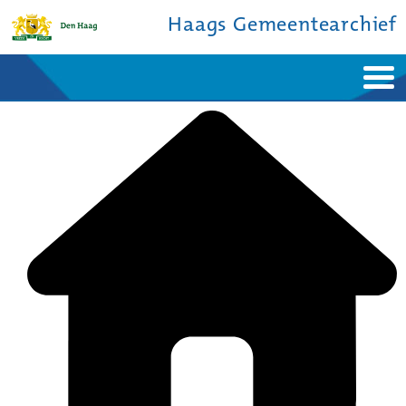
Haags Gemeentearchief
Home
Nieuws
Ontdek de stad
De studiezaal
Bronnen en collecties
Over ons
Contact