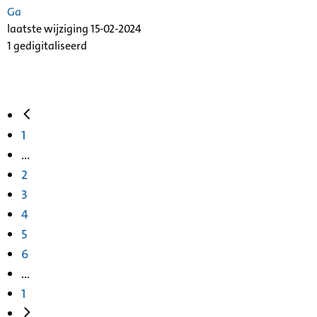
Ga
laatste wijziging 15-02-2024
1 gedigitaliseerd
1
...
2
3
4
5
6
...
1