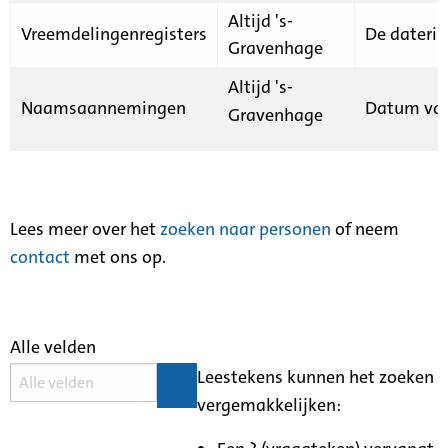
Altijd 's-
Vreemdelingenregisters
De daterin
Gravenhage
Altijd 's-
Naamsaannemingen
Datum van
Gravenhage
Lees meer over het
zoeken naar personen
of neem
contact
met ons op.
Alle velden
Leestekens kunnen het zoeken
vergemakkelijken: