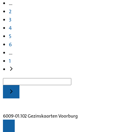
...
2
3
4
5
6
...
1
6009-01.102 Gezinskaarten Voorburg