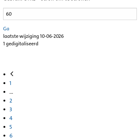
Ga
laatste wijziging 10-06-2026
1 gedigitaliseerd
1
...
2
3
4
5
6