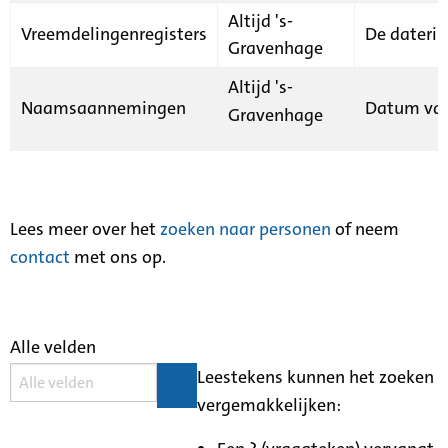
Altijd 's-
Vreemdelingenregisters
De daterin
Gravenhage
Altijd 's-
Naamsaannemingen
Datum van
Gravenhage
Lees meer over het
zoeken naar personen
of neem
contact
met ons op.
Alle velden
Leestekens kunnen het zoeken
vergemakkelijken: