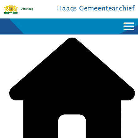
Haags Gemeentearchief
Home
Nieuws
Ontdek de stad
De studiezaal
Bronnen en collecties
Over ons
Contact