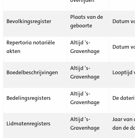
Plaats van de
Bevolkingsregister
Datum van
geboorte
Repertoria notariële
Altijd 's-
Datum van
akten
Gravenhage
Altijd 's-
Boedelbeschrijvingen
Looptijd v
Gravenhage
Altijd 's-
Bedelingsregisters
De daterin
Gravenhage
Altijd 's-
Jaar van d
Lidmatenregisters
Gravenhage
dan de dat