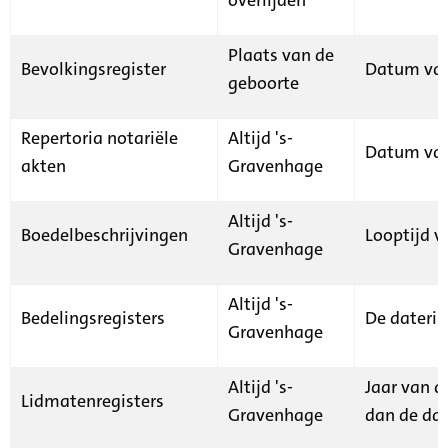
Plaats van de
Bevolkingsregister
Datum van
geboorte
Repertoria notariële
Altijd 's-
Datum van
akten
Gravenhage
Altijd 's-
Boedelbeschrijvingen
Looptijd v
Gravenhage
Altijd 's-
Bedelingsregisters
De daterin
Gravenhage
Altijd 's-
Jaar van d
Lidmatenregisters
Gravenhage
dan de dat