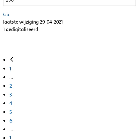
Ga
laatste wijziging 29-04-2021
1 gedigitaliseerd
1
...
2
3
4
5
6
...
1