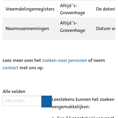
Altijd 's-
Vreemdelingenregisters
De daterin
Gravenhage
Altijd 's-
Naamsaannemingen
Datum van
Gravenhage
Lees meer over het
zoeken naar personen
of neem
contact
met ons op.
Alle velden
Leestekens kunnen het zoeken
vergemakkelijken: