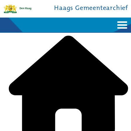
Haags Gemeentearchief
Home
Nieuws
Ontdek de stad
De studiezaal
Bronnen en collecties
Over ons
Contact