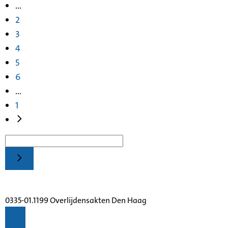
...
2
3
4
5
6
...
1
0335-01.1199 Overlijdensakten Den Haag