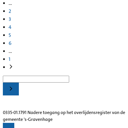
...
2
3
4
5
6
...
1
0335-01.1791 Nadere toegang op het overlijdensregister van de
gemeente 's-Gravenhage