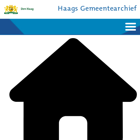
Haags Gemeentearchief
Home
Nieuws
Ontdek de stad
De studiezaal
Bronnen en collecties
Over ons
Contact