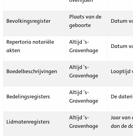
Plaats van de
Bevolkingsregister
Datum van
geboorte
Repertoria notariële
Altijd 's-
Datum van
akten
Gravenhage
Altijd 's-
Boedelbeschrijvingen
Looptijd v
Gravenhage
Altijd 's-
Bedelingsregisters
De daterin
Gravenhage
Altijd 's-
Jaar van d
Lidmatenregisters
Gravenhage
dan de dat