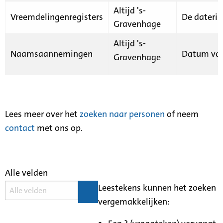
Altijd 's-
Vreemdelingenregisters
De daterin
Gravenhage
Altijd 's-
Naamsaannemingen
Datum van
Gravenhage
Lees meer over het
zoeken naar personen
of neem
contact
met ons op.
Alle velden
Leestekens kunnen het zoeken
vergemakkelijken: