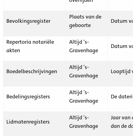
Plaats van de
Bevolkingsregister
Datum van
geboorte
Repertoria notariële
Altijd 's-
Datum van
akten
Gravenhage
Altijd 's-
Boedelbeschrijvingen
Looptijd v
Gravenhage
Altijd 's-
Bedelingsregisters
De daterin
Gravenhage
Altijd 's-
Jaar van d
Lidmatenregisters
Gravenhage
dan de dat