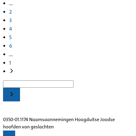
...
2
3
4
5
6
...
1
0350-01.1174 Naamsaannemingen Hoogduitse Joodse
hoofden van geslachten