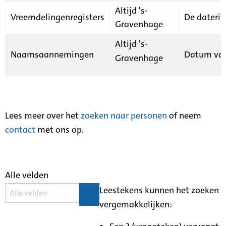
Altijd 's-
Vreemdelingenregisters
De daterin
Gravenhage
Altijd 's-
Naamsaannemingen
Datum van
Gravenhage
Lees meer over het
zoeken naar personen
of neem
contact
met ons op.
Alle velden
Leestekens kunnen het zoeken
vergemakkelijken: