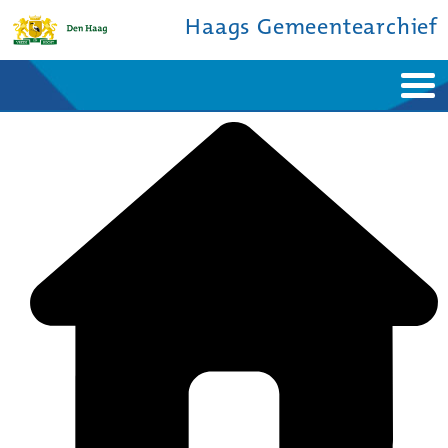
Haags Gemeentearchief
Home
Nieuws
Ontdek de stad
De studiezaal
Bronnen en collecties
Over ons
Contact