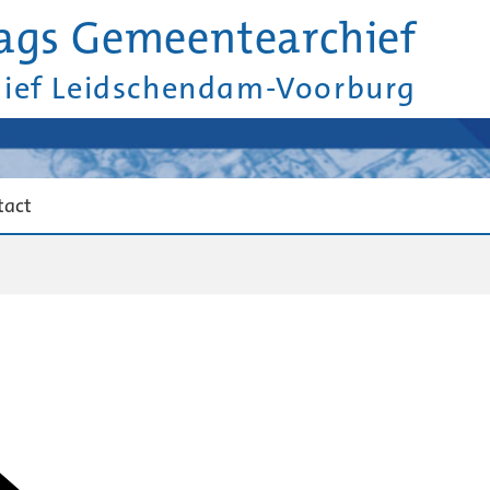
ags Gemeentearchief
hief Leidschendam-Voorburg
tact