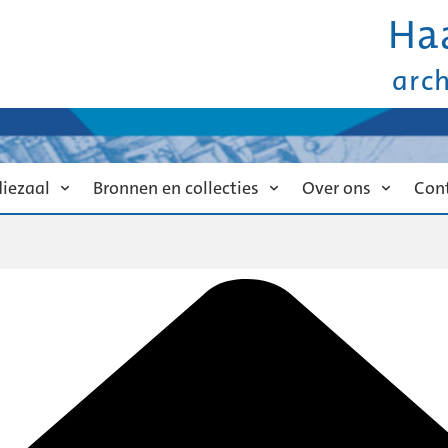
Ha
arc
diezaal
Bronnen en collecties
Over ons
Con