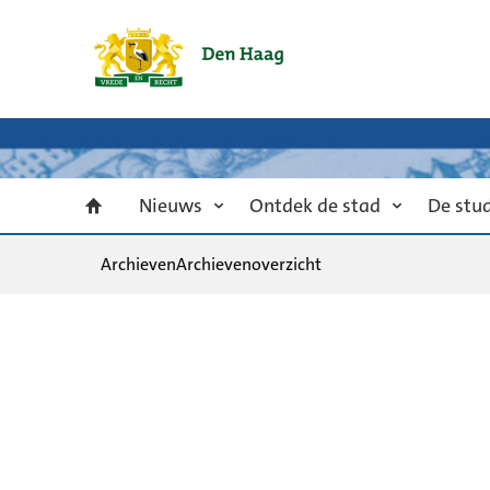
Nieuws
Ontdek de stad
De stu
Archieven
Archievenoverzicht