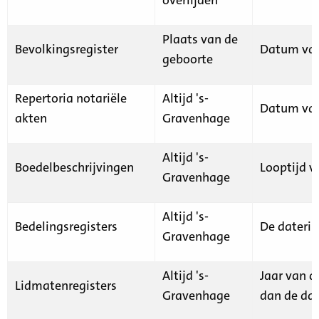
Plaats van de
Bevolkingsregister
Datum van
geboorte
Repertoria notariële
Altijd 's-
Datum van
akten
Gravenhage
Altijd 's-
Boedelbeschrijvingen
Looptijd v
Gravenhage
Altijd 's-
Bedelingsregisters
De daterin
Gravenhage
Altijd 's-
Jaar van d
Lidmatenregisters
Gravenhage
dan de dat