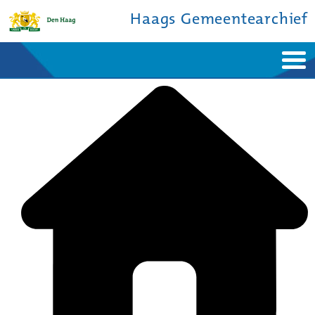
Haags Gemeentearchief
Home
Nieuws
Ontdek de stad
De studiezaal
Bronnen en collecties
Over ons
Contact