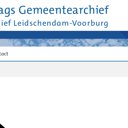
ags Gemeentearchief
hief Leidschendam-Voorburg
tact