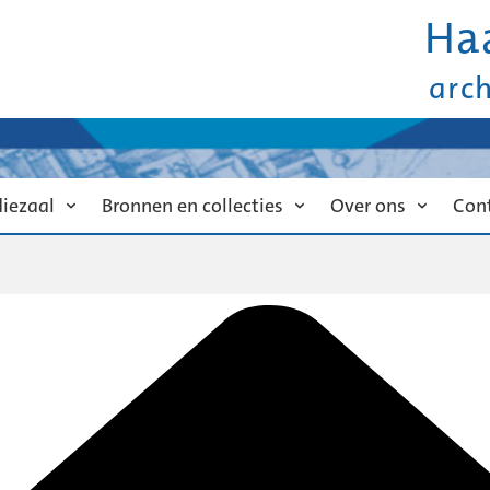
Ha
arc
diezaal
Bronnen en collecties
Over ons
Con