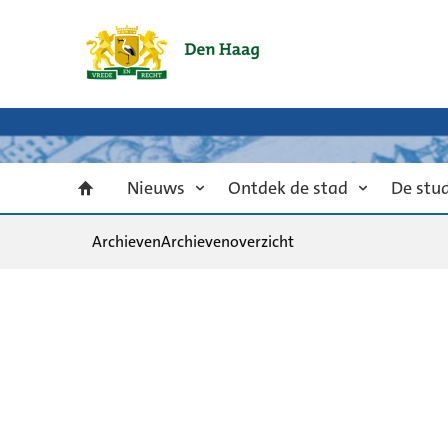
Nieuws
Ontdek de stad
De stu
Archieven
Archievenoverzicht