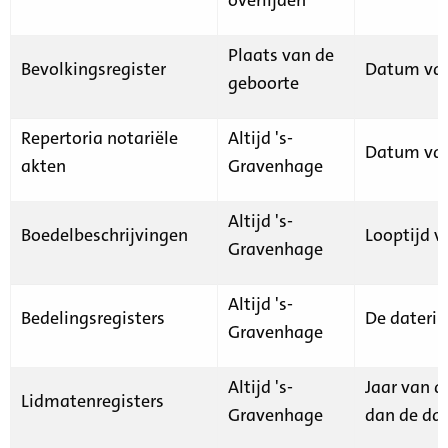
Plaats van de
Bevolkingsregister
Datum van
geboorte
Repertoria notariële
Altijd 's-
Datum van
akten
Gravenhage
Altijd 's-
Boedelbeschrijvingen
Looptijd v
Gravenhage
Altijd 's-
Bedelingsregisters
De daterin
Gravenhage
Altijd 's-
Jaar van d
Lidmatenregisters
Gravenhage
dan de dat