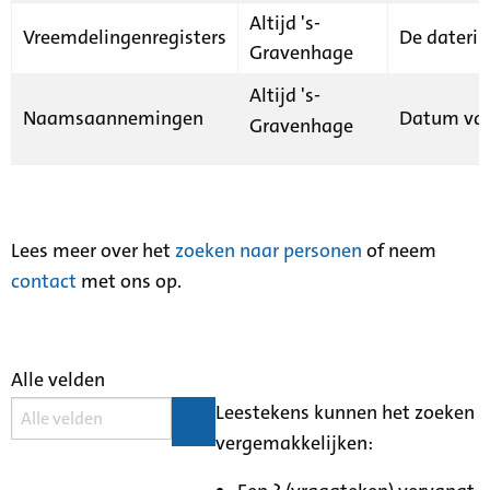
Altijd 's-
Vreemdelingenregisters
De daterin
Gravenhage
Altijd 's-
Naamsaannemingen
Datum van
Gravenhage
Lees meer over het
zoeken naar personen
of neem
contact
met ons op.
Alle velden
Leestekens kunnen het zoeken
vergemakkelijken: