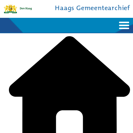
Haags Gemeentearchief
Home
Nieuws
Ontdek de stad
De studiezaal
Bronnen en collecties
Over ons
Contact