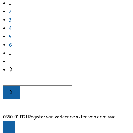
...
2
3
4
5
6
...
1
0350-01.1121 Register van verleende akten van admissie