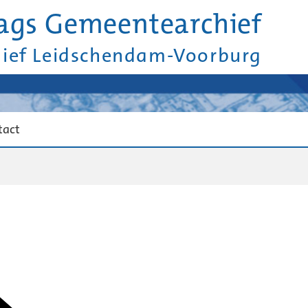
ags Gemeentearchief
hief Leidschendam-Voorburg
tact