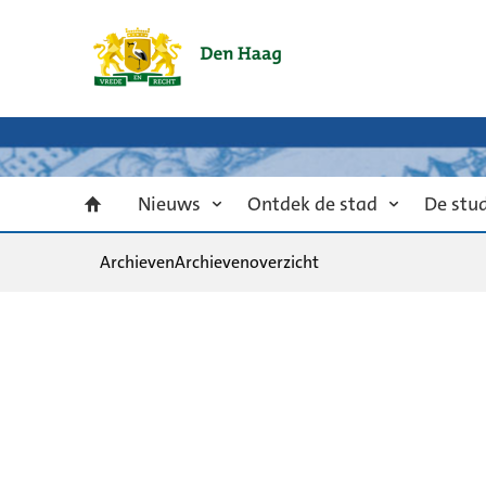
Nieuws
Ontdek de stad
De stu
Archieven
Archievenoverzicht