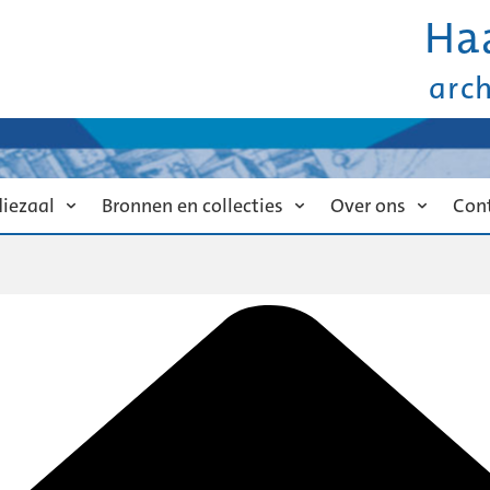
Ha
arc
diezaal
Bronnen en collecties
Over ons
Con