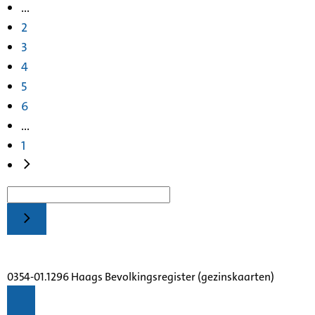
...
2
3
4
5
6
...
1
0354-01.1296 Haags Bevolkingsregister (gezinskaarten)