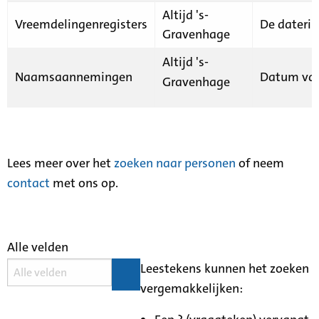
Altijd 's-
Vreemdelingenregisters
De daterin
Gravenhage
Altijd 's-
Naamsaannemingen
Datum van
Gravenhage
Lees meer over het
zoeken naar personen
of neem
contact
met ons op.
Alle velden
Leestekens kunnen het zoeken
vergemakkelijken: