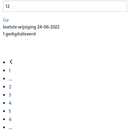
Ga
laatste wijziging 24-06-2022
1 gedigitaliseerd
1
...
2
3
4
5
6
...