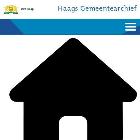
Haags Gemeentearchief
Home
Nieuws
Ontdek de stad
De studiezaal
Bronnen en collecties
Over ons
Contact