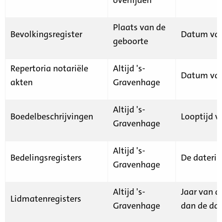
Plaats van de
Bevolkingsregister
Datum van
geboorte
Repertoria notariële
Altijd 's-
Datum van
akten
Gravenhage
Altijd 's-
Boedelbeschrijvingen
Looptijd v
Gravenhage
Altijd 's-
Bedelingsregisters
De daterin
Gravenhage
Altijd 's-
Jaar van d
Lidmatenregisters
Gravenhage
dan de dat